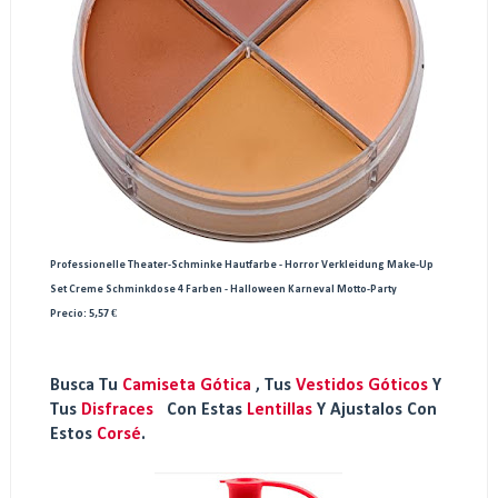
Professionelle Theater-Schminke Hautfarbe - Horror Verkleidung Make-Up
Set Creme Schminkdose 4 Farben - Halloween Karneval Motto-Party
Precio: 5,57 €
Busca Tu
Camiseta Gótica
, Tus
Vestidos Góticos
Y
Tus
Disfraces
Con Estas
Lentillas
Y Ajustalos Con
Estos
Corsé
.